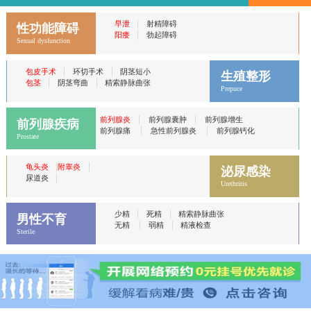
|
早泄
射精障碍
性功能障碍
|
阳痿
勃起障碍
Sexual dysfunction
|
|
包皮手术
环切手术
阴茎短小
生殖整形
|
|
包茎
阴茎弯曲
精索静脉曲张
Prepuce
|
|
前列腺炎
前列腺囊肿
前列腺增生
前列腺疾病
|
|
前列腺痛
急性前列腺炎
前列腺钙化
Prostate
|
|
龟头炎
附睾炎
泌尿感染
|
尿道炎
Urethritis
|
|
少精
死精
精索静脉曲张
男性不育
|
|
无精
弱精
精液检查
Sterile