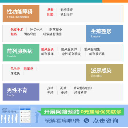
|
早泄
射精障碍
性功能障碍
|
阳痿
勃起障碍
Sexual dysfunction
|
|
包皮手术
环切手术
阴茎短小
生殖整形
|
|
包茎
阴茎弯曲
精索静脉曲张
Prepuce
|
|
前列腺炎
前列腺囊肿
前列腺增生
前列腺疾病
|
|
前列腺痛
急性前列腺炎
前列腺钙化
Prostate
|
|
龟头炎
附睾炎
泌尿感染
|
尿道炎
Urethritis
|
|
少精
死精
精索静脉曲张
男性不育
|
|
无精
弱精
精液检查
Sterile