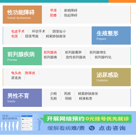
|
早泄
射精障碍
性功能障碍
|
阳痿
勃起障碍
Sexual dysfunction
|
|
包皮手术
环切手术
阴茎短小
生殖整形
|
|
包茎
阴茎弯曲
精索静脉曲张
Prepuce
|
|
前列腺炎
前列腺囊肿
前列腺增生
前列腺疾病
|
|
前列腺痛
急性前列腺炎
前列腺钙化
Prostate
|
|
龟头炎
附睾炎
泌尿感染
|
尿道炎
Urethritis
|
|
少精
死精
精索静脉曲张
男性不育
|
|
无精
弱精
精液检查
Sterile