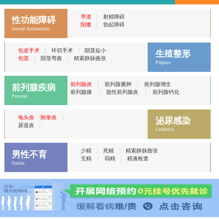
|
早泄
射精障碍
性功能障碍
|
阳痿
勃起障碍
Sexual dysfunction
|
|
包皮手术
环切手术
阴茎短小
生殖整形
|
|
包茎
阴茎弯曲
精索静脉曲张
Prepuce
|
|
前列腺炎
前列腺囊肿
前列腺增生
前列腺疾病
|
|
前列腺痛
急性前列腺炎
前列腺钙化
Prostate
|
|
龟头炎
附睾炎
泌尿感染
|
尿道炎
Urethritis
|
|
少精
死精
精索静脉曲张
男性不育
|
|
无精
弱精
精液检查
Sterile