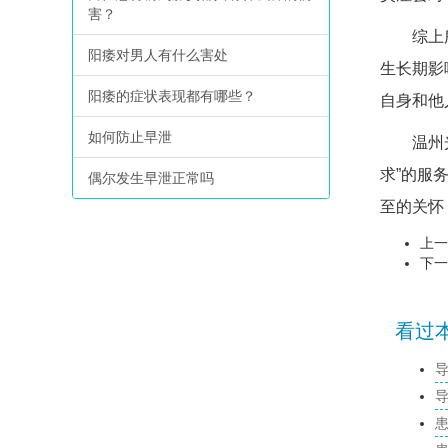
害？
综上所述
阳痿对男人有什么害处
生长期影
阳痿的症状表现都有哪些？
自身和他
如何防止早泄
温州光明
求”的服
偶尔发生早泄正常吗
至的关怀
上一
下一
看过本