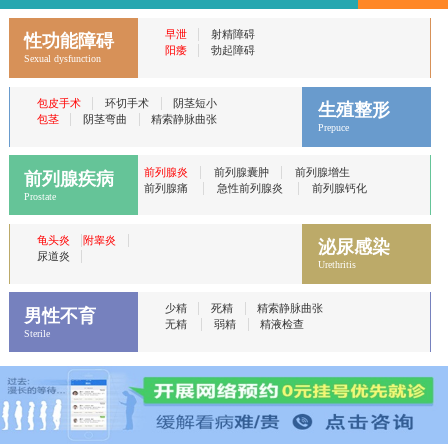
|
早泄
射精障碍
性功能障碍
|
阳痿
勃起障碍
Sexual dysfunction
|
|
包皮手术
环切手术
阴茎短小
生殖整形
|
|
包茎
阴茎弯曲
精索静脉曲张
Prepuce
|
|
前列腺炎
前列腺囊肿
前列腺增生
前列腺疾病
|
|
前列腺痛
急性前列腺炎
前列腺钙化
Prostate
|
|
龟头炎
附睾炎
泌尿感染
|
尿道炎
Urethritis
|
|
少精
死精
精索静脉曲张
男性不育
|
|
无精
弱精
精液检查
Sterile