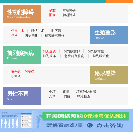
|
早泄
射精障碍
性功能障碍
|
阳痿
勃起障碍
Sexual dysfunction
|
|
包皮手术
环切手术
阴茎短小
生殖整形
|
|
包茎
阴茎弯曲
精索静脉曲张
Prepuce
|
|
前列腺炎
前列腺囊肿
前列腺增生
前列腺疾病
|
|
前列腺痛
急性前列腺炎
前列腺钙化
Prostate
|
|
龟头炎
附睾炎
泌尿感染
|
尿道炎
Urethritis
|
|
少精
死精
精索静脉曲张
男性不育
|
|
无精
弱精
精液检查
Sterile