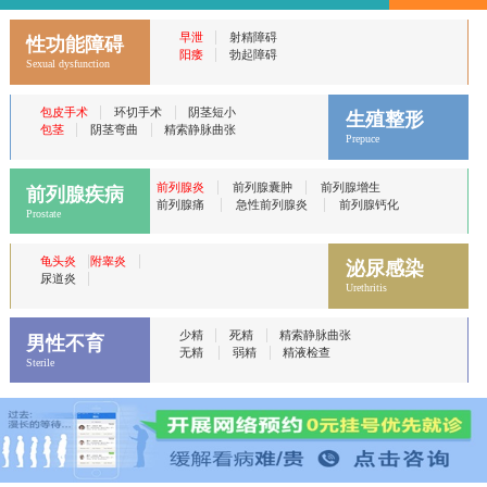
|
早泄
射精障碍
性功能障碍
|
阳痿
勃起障碍
Sexual dysfunction
|
|
包皮手术
环切手术
阴茎短小
生殖整形
|
|
包茎
阴茎弯曲
精索静脉曲张
Prepuce
|
|
前列腺炎
前列腺囊肿
前列腺增生
前列腺疾病
|
|
前列腺痛
急性前列腺炎
前列腺钙化
Prostate
|
|
龟头炎
附睾炎
泌尿感染
|
尿道炎
Urethritis
|
|
少精
死精
精索静脉曲张
男性不育
|
|
无精
弱精
精液检查
Sterile