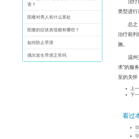
治疗前列
害？
类型进行
阳痿对男人有什么害处
总之，前
阳痿的症状表现都有哪些？
治疗前列
如何防止早泄
施。
偶尔发生早泄正常吗
温州光明
求”的服
至的关怀
上一
下一
看过本